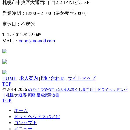
札幌市中央区大通西5丁目2-2 TANIビル 3F
営業時間：12:00～21:00（最終受付20:00）
定休日：不定休
TEL：011-522-9945
MAIL：
odori@no-noji.com
HOME
|
求人案内
|
問い合わせ
|
サイトマップ
TOP
©
2014-2026
ののじ-NONOJI- 頭の揉みほぐし専門店｜ドライヘッドスパ
.
｜札幌/大通店/ 頭痛 眼精疲労改善
TOP
ホーム
ドライヘッドスパとは
コンセプト
メニュー