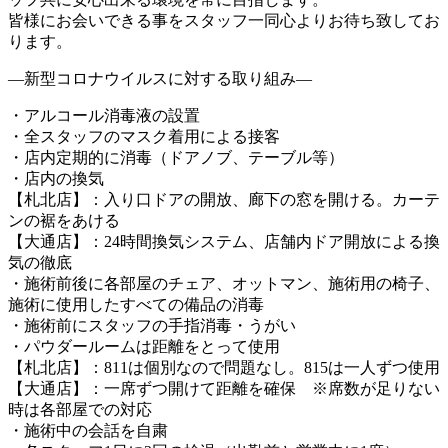
皆様にお会いできる事をスタッフ一同心よりお待ち致してお
ります。
—新型コロナウイルスに対する取り組み—
・アルコール消毒液の設置
・全スタッフのマスク着用による接客
・店内定期的に消毒（ドアノブ、テーブル等）
・店内の換気
【札北店】：入り口ドアの開放、廊下の窓を開ける。カーテ
ンの裾をあける
【大通店】：24時間換気システム、店舗内ドア開放による換
気の徹底
・施術前後に各部屋のチェア、オットマン、施術用の椅子、
施術に使用したすべての備品の消毒
・施術前にスタッフの手指消毒・うがい
・パウダールームは距離をとって使用
【札北店】：811は個別なので問題なし。815は一人ずつ使用
【大通店】：一席ずつ開けて距離を確保 ※席数が足りない
時は各部屋での対応
・施術中の会話を自粛