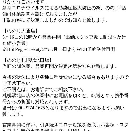
りがとうございます。
新型コロナウイルスによる感染症拡大防止の為、ののじ2店
舗は休業期間を設けておりましたが
下記内容にて決定しましたのでお知らせ致します。
【ののじ大通店】
5月16日の12時から営業再開（出勤スタッフ数に制限をかけ
た縮小営業）
※Hot Pepper beautyにて5月15日よりWEB予約受付再開
【ののじ札幌駅北口店】
当面の間休業。営業再開が決定次第お知らせ致します。
今後の状況により各種日程等変更になる場合もありますので
ご了承下さい。
ご不明点は、お電話にてご相談下さい。
札幌駅北口店の休業中にお電話を頂くと、転送となり携帯番
号からの折返し対応となります。
番号は090-3774-1675となりますのでお出になるようお願い
致します。
営業再開に伴い、引き続きコロナ対策を徹底しお客様・スタ
ッフ共に安心出来る環境を常に目指します。