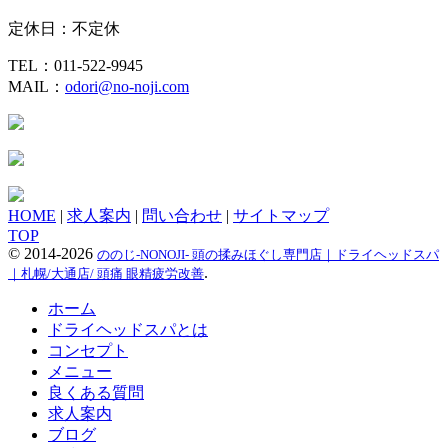
定休日：不定休
TEL：011-522-9945
MAIL：
odori@no-noji.com
HOME
|
求人案内
|
問い合わせ
|
サイトマップ
TOP
©
2014-2026
ののじ-NONOJI- 頭の揉みほぐし専門店｜ドライヘッドスパ
.
｜札幌/大通店/ 頭痛 眼精疲労改善
ホーム
ドライヘッドスパとは
コンセプト
メニュー
良くある質問
求人案内
ブログ