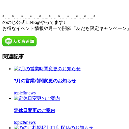
*…..*…..*…..*…..*…..*…..*…..*…..*….*…..*
ののじ公式LINE@やってます♪
お得なイベント情報や月一で開催「友だち限定キャンペーン」
関連記事
7月の営業時間変更のお知らせ
topic&news
定休日変更のご案内
topic&news