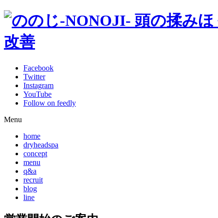
Facebook
Twitter
Instagram
YouTube
Follow on feedly
Menu
home
dryheadspa
concept
menu
q&a
recruit
blog
line